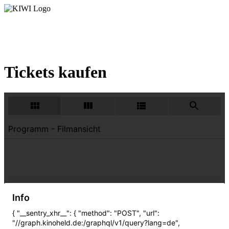
START
|
MONATSÜBERSICHT
|
ALLE FILME
|
DAS
KINO
|
KINDERGEBURTSTAGE
|
SCHULKINO
|
FÖRDERKREIS
|
KONTAKT
Tickets kaufen