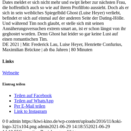
Dates meldet er sich nicht mehr und swipt lieber zur nächsten Frau,
die hoffentlich auch so wie auf ihrem Profilfoto aussieht. Doch als er
sich in sein weibliches Spiegelbild Ghost (Luise Heyer) verliebt,
befindet er sich auf einmal auf der anderen Seite der Dating-Hölle.
Und während Tim noch glaubt, er stelle sich mit seinen
Annäherungsversuchen extrem smart an, ist er schon längst von ihr
geghostet worden. Denn Ghost hat leider so gar keine Lust auf
einen romantischen Tim.
DE 2021 | Mit: Frederick Lau, Luise Heyer, Henriette Confurius,
Maximilian Brückne | ab tba Jahren | 80 Minuten
Links
Webseite
Eintrag teilen
Teilen auf Facebook
Teilen auf WhatsApp
Per E-Mail teilen
Link to Instagram
0
0
admin
https://kiwi-kino.de/wp-content/uploads/2016/11/koki-
logo-321x104.png
admin
2021-06-29 14:18:55
2021-06-29