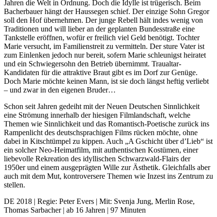
Jahren die Welt in Ordnung. Doch die Idylle ist trügerisch. Beim
Bacherbauer hängt der Haussegen schief. Der einzige Sohn Gregor
soll den Hof übernehmen. Der junge Rebell hält indes wenig von
Traditionen und will lieber an der geplanten Bundesstraße eine
Tankstelle eröffnen, wofür er freilich viel Geld benötigt. Tochter
Marie versucht, im Familienstreit zu vermitteln. Der sture Vater ist
zum Einlenken jedoch nur bereit, sofern Marie schleunigst heiratet
und ein Schwiegersohn den Betrieb übernimmt. Traualtar-
Kandidaten für die attraktive Braut gibt es im Dorf zur Genüge.
Doch Marie möchte keinen Mann, ist sie doch längst heftig verliebt
– und zwar in den eigenen Bruder…
Schon seit Jahren gedeiht mit der Neuen Deutschen Sinnlichkeit
eine Strömung innerhalb der hiesigen Filmlandschaft, welche
Themen wie Sinnlichkeit und das Romantisch-Poetische zurück ins
Rampenlicht des deutschsprachigen Films rücken möchte, ohne
dabei in Kitschtümpel zu kippen. Auch „A Gschicht über d’Lieb“ ist
ein solcher Neo-Heimatfilm, mit authentischen Kostümen, einer
liebevolle Rekreation des idyllischen Schwarzwald-Flairs der
1950er und einem ausgeprägten Wille zur Ästhetik. Gleichfalls aber
auch mit dem Mut, kontroversere Themen wie Inzest ins Zentrum zu
stellen.
DE 2018 | Regie: Peter Evers | Mit: Svenja Jung, Merlin Rose,
Thomas Sarbacher | ab 16 Jahren | 97 Minuten