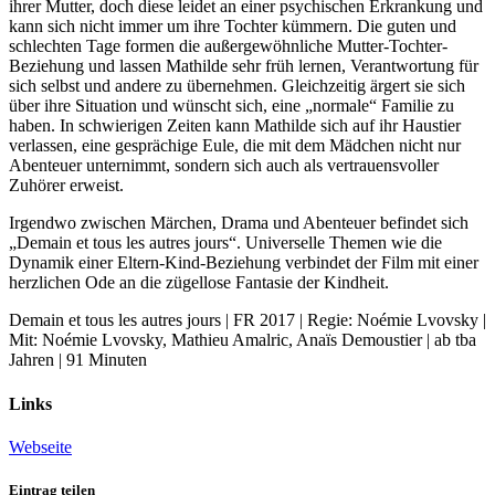
ihrer Mutter, doch diese leidet an einer psychischen Erkrankung und
kann sich nicht immer um ihre Tochter kümmern. Die guten und
schlechten Tage formen die außergewöhnliche Mutter-Tochter-
Beziehung und lassen Mathilde sehr früh lernen, Verantwortung für
sich selbst und andere zu übernehmen. Gleichzeitig ärgert sie sich
über ihre Situation und wünscht sich, eine „normale“ Familie zu
haben. In schwierigen Zeiten kann Mathilde sich auf ihr Haustier
verlassen, eine gesprächige Eule, die mit dem Mädchen nicht nur
Abenteuer unternimmt, sondern sich auch als vertrauensvoller
Zuhörer erweist.
Irgendwo zwischen Märchen, Drama und Abenteuer befindet sich
„Demain et tous les autres jours“. Universelle Themen wie die
Dynamik einer Eltern-Kind-Beziehung verbindet der Film mit einer
herzlichen Ode an die zügellose Fantasie der Kindheit.
Demain et tous les autres jours | FR 2017 | Regie: Noémie Lvovsky |
Mit: Noémie Lvovsky, Mathieu Amalric, Anaïs Demoustier | ab tba
Jahren | 91 Minuten
Links
Webseite
Eintrag teilen