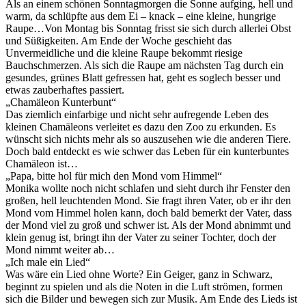
Als an einem schönen Sonntagmorgen die Sonne aufging, hell und
warm, da schlüpfte aus dem Ei – knack – eine kleine, hungrige
Raupe…Von Montag bis Sonntag frisst sie sich durch allerlei Obst
und Süßigkeiten. Am Ende der Woche geschieht das
Unvermeidliche und die kleine Raupe bekommt riesige
Bauchschmerzen. Als sich die Raupe am nächsten Tag durch ein
gesundes, grünes Blatt gefressen hat, geht es soglech besser und
etwas zauberhaftes passiert.
„Chamäleon Kunterbunt“
Das ziemlich einfarbige und nicht sehr aufregende Leben des
kleinen Chamäleons verleitet es dazu den Zoo zu erkunden. Es
wünscht sich nichts mehr als so auszusehen wie die anderen Tiere.
Doch bald entdeckt es wie schwer das Leben für ein kunterbuntes
Chamäleon ist…
„Papa, bitte hol für mich den Mond vom Himmel“
Monika wollte noch nicht schlafen und sieht durch ihr Fenster den
großen, hell leuchtenden Mond. Sie fragt ihren Vater, ob er ihr den
Mond vom Himmel holen kann, doch bald bemerkt der Vater, dass
der Mond viel zu groß und schwer ist. Als der Mond abnimmt und
klein genug ist, bringt ihn der Vater zu seiner Tochter, doch der
Mond nimmt weiter ab…
„Ich male ein Lied“
Was wäre ein Lied ohne Worte? Ein Geiger, ganz in Schwarz,
beginnt zu spielen und als die Noten in die Luft strömen, formen
sich die Bilder und bewegen sich zur Musik. Am Ende des Lieds ist