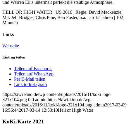
und Warren Ellis untermalt perfekt die staubige Atmosphäre.
HELL OR HIGH WATER | US 2016 | Regie: David Mackenzie |
Mit: Jeff Bridges, Chris Pine, Ben Foster, u.a. | ab 12 Jahren | 102
Minuten
Links
Webseite
Eintrag teilen
Teilen auf Facebook
Teilen auf WhatsApp
Per E-Mail teilen
Link to Instagram
https://kiwi-kino.de/wp-content/uploads/2016/11/koki-logo-
321x104.png
0
0
admin
https://kiwi-kino.de/wp-
content/uploads/2016/11/koki-logo-321x104.png
admin
2017-03-09
16:56:44
2017-03-14 12:53:10
Hell or High Water
KoKi-Karte 2021