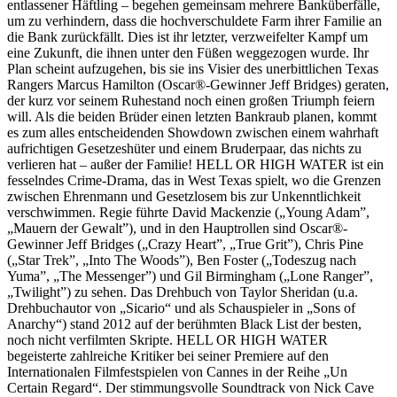
entlassener Häftling – begehen gemeinsam mehrere Banküberfälle,
um zu verhindern, dass die hochverschuldete Farm ihrer Familie an
die Bank zurückfällt. Dies ist ihr letzter, verzweifelter Kampf um
eine Zukunft, die ihnen unter den Füßen weggezogen wurde. Ihr
Plan scheint aufzugehen, bis sie ins Visier des unerbittlichen Texas
Rangers Marcus Hamilton (Oscar®-Gewinner Jeff Bridges) geraten,
der kurz vor seinem Ruhestand noch einen großen Triumph feiern
will. Als die beiden Brüder einen letzten Bankraub planen, kommt
es zum alles entscheidenden Showdown zwischen einem wahrhaft
aufrichtigen Gesetzeshüter und einem Bruderpaar, das nichts zu
verlieren hat – außer der Familie! HELL OR HIGH WATER ist ein
fesselndes Crime-Drama, das in West Texas spielt, wo die Grenzen
zwischen Ehrenmann und Gesetzlosem bis zur Unkenntlichkeit
verschwimmen. Regie führte David Mackenzie („Young Adam”,
„Mauern der Gewalt”), und in den Hauptrollen sind Oscar®-
Gewinner Jeff Bridges („Crazy Heart”, „True Grit”), Chris Pine
(„Star Trek”, „Into The Woods”), Ben Foster („Todeszug nach
Yuma”, „The Messenger”) und Gil Birmingham („Lone Ranger”,
„Twilight”) zu sehen. Das Drehbuch von Taylor Sheridan (u.a.
Drehbuchautor von „Sicario“ und als Schauspieler in „Sons of
Anarchy“) stand 2012 auf der berühmten Black List der besten,
noch nicht verfilmten Skripte. HELL OR HIGH WATER
begeisterte zahlreiche Kritiker bei seiner Premiere auf den
Internationalen Filmfestspielen von Cannes in der Reihe „Un
Certain Regard“. Der stimmungsvolle Soundtrack von Nick Cave