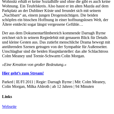
Wohnsitz erhält er keine Sozialhilfe und ohne die gibt es auch keine
Wohnung. Ein Teufelskreis. Also haust er im alten Mazda auf dem
Parkplatz an der Dubliner Küste und freundet sich mit seinem
„Nachbarn“ an, einem jungen Drogensüchtigen. Die beiden
schöpfen ein bisschen Hoffnung in einer hoffnungslosen Welt, der
Ältere entdeckt sogar längst vergessene Gefühle…
Der aus dem Dokumentarfilmbereich kommende Darragh Byrne
zeichnet sich in seinem Regiedebüt mit genauem Blick für Details
und kleine Gesten aus. Das zutiefst menschliche Drama bewegt mit
anrührenden Szenen getragen von der Sympathie für Außenseiter.
Unschlagbar sind die beiden Hauptdarsteller: das alte Schlachtross
Colm Meaney und Teenie-Schwarm Colin Morgan.
»Eine Kreation von großer Bedeutung.«
Hier geht’s zum Stream!
Parked | IE/FI 2011 | Regie: Darragh Byrne | Mit: Colm Meaney,
Colin Morgan, Milka Ahlroth | ab 12 Jahren | 94 Minuten
Links
Webseite