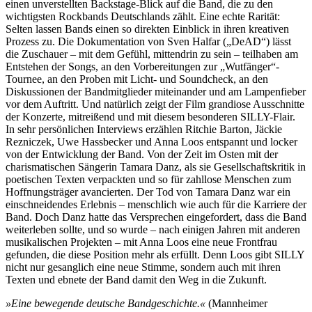
einen unverstellten Backstage-Blick auf die Band, die zu den
wichtigsten Rockbands Deutschlands zählt. Eine echte Rarität:
Selten lassen Bands einen so direkten Einblick in ihren kreativen
Prozess zu. Die Dokumentation von Sven Halfar („DeAD“) lässt
die Zuschauer – mit dem Gefühl, mittendrin zu sein – teilhaben am
Entstehen der Songs, an den Vorbereitungen zur „Wutfänger“-
Tournee, an den Proben mit Licht- und Soundcheck, an den
Diskussionen der Bandmitglieder miteinander und am Lampenfieber
vor dem Auftritt. Und natürlich zeigt der Film grandiose Ausschnitte
der Konzerte, mitreißend und mit diesem besonderen SILLY-Flair.
In sehr persönlichen Interviews erzählen Ritchie Barton, Jäckie
Rezniczek, Uwe Hassbecker und Anna Loos entspannt und locker
von der Entwicklung der Band. Von der Zeit im Osten mit der
charismatischen Sängerin Tamara Danz, als sie Gesellschaftskritik in
poetischen Texten verpackten und so für zahllose Menschen zum
Hoffnungsträger avancierten. Der Tod von Tamara Danz war ein
einschneidendes Erlebnis – menschlich wie auch für die Karriere der
Band. Doch Danz hatte das Versprechen eingefordert, dass die Band
weiterleben sollte, und so wurde – nach einigen Jahren mit anderen
musikalischen Projekten – mit Anna Loos eine neue Frontfrau
gefunden, die diese Position mehr als erfüllt. Denn Loos gibt SILLY
nicht nur gesanglich eine neue Stimme, sondern auch mit ihren
Texten und ebnete der Band damit den Weg in die Zukunft.
»Eine bewegende deutsche Bandgeschichte.«
(Mannheimer