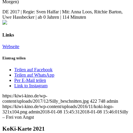
Morgen)
DE 2017 | Regie: Sven Halfar | Mit: Anna Loos, Ritchie Barton,
Uwe Hassbecker | ab 0 Jahren | 114 Minuten
Links
Webseite
Eintrag teilen
Teilen auf Facebook
Teilen auf WhatsApp
Per E-Mail teilen
Link to Instagram
https://kiwi-kino.de/wp-
content/uploads/2017/12/Silly_beschnitten.jpg
422
748
admin
https://kiwi-kino.de/wp-content/uploads/2016/11/koki-logo-
321x104.png
admin
2018-01-08 15:45:31
2018-01-08 15:46:01
Silly
– Frei von Angst
KoKi-Karte 2021