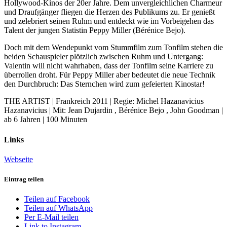
Hollywood-Kinos der 20er Jahre. Dem unvergleichlichen Charmeur
und Draufgänger fliegen die Herzen des Publikums zu. Er genießt
und zelebriert seinen Ruhm und entdeckt wie im Vorbeigehen das
Talent der jungen Statistin Peppy Miller (Bérénice Bejo).
Doch mit dem Wendepunkt vom Stummfilm zum Tonfilm stehen die
beiden Schauspieler plötzlich zwischen Ruhm und Untergang:
Valentin will nicht wahrhaben, dass der Tonfilm seine Karriere zu
überrollen droht. Für Peppy Miller aber bedeutet die neue Technik
den Durchbruch: Das Sternchen wird zum gefeierten Kinostar!
THE ARTIST | Frankreich 2011 | Regie: Michel Hazanavicius
Hazanavicius | Mit: Jean Dujardin , Bérénice Bejo , John Goodman |
ab 6 Jahren | 100 Minuten
Links
Webseite
Eintrag teilen
Teilen auf Facebook
Teilen auf WhatsApp
Per E-Mail teilen
Link to Instagram