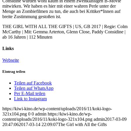
Considine würden wohl kaum in einem zweitklassigen B-Movie
mitwirken. Wir haben es hier mit einer wahren Perle unter der
Menge an Zombiefilmen zu tun, die auch bei Kritiker*Innen auf
breite Zustimmung gestoßen ist.
THE GIRL WITH ALL THE GIFTS | US, GB 2017 | Regie: Colm
McCarthy | Mit: Gemma Arterton, Glenn Close, Paddy Considine |
ab 16 Jahren | 112 Minuten
Links
Webseite
Eintrag teilen
Teilen auf Facebook
Teilen auf WhatsApp
Per E-Mail teilen
Link to Instagram
https://kiwi-kino.de/wp-content/uploads/2016/11/koki-logo-
321x104.png
0
0
admin
https://kiwi-kino.de/wp-
content/uploads/2016/11/koki-logo-321x104.png
admin
2017-03-09
20:47:06
2017-03-14 22:09:07
The Girl with All the Gifts