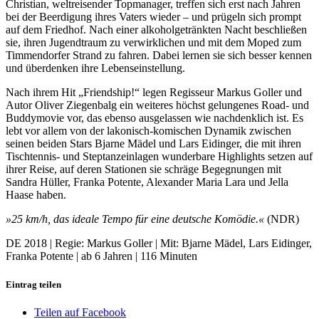
Christian, weltreisender Topmanager, treffen sich erst nach Jahren
bei der Beerdigung ihres Vaters wieder – und prügeln sich prompt
auf dem Friedhof. Nach einer alkoholgetränkten Nacht beschließen
sie, ihren Jugendtraum zu verwirklichen und mit dem Moped zum
Timmendorfer Strand zu fahren. Dabei lernen sie sich besser kennen
und überdenken ihre Lebenseinstellung.
Nach ihrem Hit „Friendship!“ legen Regisseur Markus Goller und
Autor Oliver Ziegenbalg ein weiteres höchst gelungenes Road- und
Buddymovie vor, das ebenso ausgelassen wie nachdenklich ist. Es
lebt vor allem von der lakonisch-komischen Dynamik zwischen
seinen beiden Stars Bjarne Mädel und Lars Eidinger, die mit ihren
Tischtennis- und Steptanzeinlagen wunderbare Highlights setzen auf
ihrer Reise, auf deren Stationen sie schräge Begegnungen mit
Sandra Hüller, Franka Potente, Alexander Maria Lara und Jella
Haase haben.
»25 km/h, das ideale Tempo für eine deutsche Komödie.«
(NDR)
DE 2018 | Regie: Markus Goller | Mit: Bjarne Mädel, Lars Eidinger,
Franka Potente | ab 6 Jahren | 116 Minuten
Eintrag teilen
Teilen auf Facebook