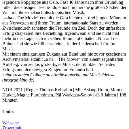
legendäre Popgruppe aus Oslo. Fast 40 Jahre nach ihrer Gründung
füllen die einstigen Teenie-Idole noch immer die größten Stadien der
Welt mit ihrer melancholisch-epischen Musik.
„a-ha – The Movie“ erzählt die Geschichte der drei jungen Männern
aus Norwegen und ihrem Traum, internationale Stars zu werden.
Zwischendurch scheinen die Freunde am Ziel. Doch der unfassbare
Erfolg strapaziert ihre Beziehung. Irgendwann sind sie nicht mal
mehr in der Lage, sich im selben Raum aufzuhalten. Nur auf der
Bühne sind sie wie früher vereint – in der Leidenschaft für ihre
Musik.
Mit einem einzigartigen Zugang zur Band und nie zuvor gesehenem
Archivmaterial erzählt „a-ha – The Movie“ von einem sagenhaften
Aufstieg, von zeitlos-großartiger Musik, der dunklen Seite des
Erfolgs und dem ewigen Ringen um Freundschaft.
»eine rasanten Collage aus Archivmaterial und Musikvideos«
(programkino.de)
NOR 2021 | Regie: Thomas Robsahm | Mit: Aslaug Holm, Morten
Harket, Magne Furuholmen, Pål Waaktaar-Savoy | ab 0 Jahren | 108
Minuten
Links
Webseite
Zusatzlink