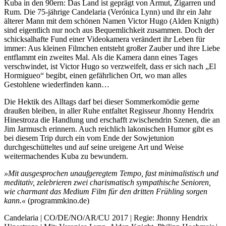
Kuba in den 90ern: Das Land ist geprägt von Armut, Zigarren und
Rum. Die 75-jährige Candelaria (Verónica Lynn) und ihr ein Jahr
älterer Mann mit dem schönen Namen Victor Hugo (Alden Knigth)
sind eigentlich nur noch aus Bequemlichkeit zusammen. Doch der
schicksalhafte Fund einer Videokamera verändert ihr Leben für
immer: Aus kleinen Filmchen entsteht großer Zauber und ihre Liebe
entflammt ein zweites Mal. Als die Kamera dann eines Tages
verschwindet, ist Victor Hugo so verzweifelt, dass er sich nach „El
Hormigueo“ begibt, einen gefährlichen Ort, wo man alles
Gestohlene wiederfinden kann…
Die Hektik des Alltags darf bei dieser Sommerkomödie gerne
draußen bleiben, in aller Ruhe entfaltet Regisseur Jhonny Hendrix
Hinestroza die Handlung und erschafft zwischendrin Szenen, die an
Jim Jarmusch erinnern. Auch reichlich lakonischen Humor gibt es
bei diesem Trip durch ein vom Ende der Sowjetunion
durchgeschütteltes und auf seine ureigene Art und Weise
weitermachendes Kuba zu bewundern.
»Mit ausgesprochen unaufgeregtem Tempo, fast minimalistisch und
meditativ, zelebrieren zwei charismatisch sympathische Senioren,
wie charmant das Medium Film für den dritten Frühling sorgen
kann.«
(programmkino.de)
Candelaria | CO/DE/NO/AR/CU 2017 | Regie: Jhonny Hendrix