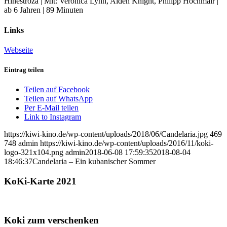
Hinestroza | Mit: Veronica Lynn, Alden Knight, Philipp Hochmair |
ab 6 Jahren | 89 Minuten
Links
Webseite
Eintrag teilen
Teilen auf Facebook
Teilen auf WhatsApp
Per E-Mail teilen
Link to Instagram
https://kiwi-kino.de/wp-content/uploads/2018/06/Candelaria.jpg
469
748
admin
https://kiwi-kino.de/wp-content/uploads/2016/11/koki-
logo-321x104.png
admin
2018-06-08 17:59:35
2018-08-04
18:46:37
Candelaria – Ein kubanischer Sommer
KoKi-Karte 2021
Koki zum verschenken