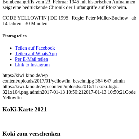
Bombenangriffs vom 23. Februar 1945 mit historischen Aufnahmen
zeigt eine bedrückende Chronik der Luftangriffe auf Pforzheim.
CODE YELLOWFIN | DE 1995 | Regie: Peter Müller-Buchow | ab
14 Jahren | 30 Minuten
Eintrag teilen
Teilen auf Facebook
Teilen auf WhatsApp
Per E-Mail teilen
Link to Instagram
https://kiwi-kino.de/wp-
content/uploads/2017/01/yellowfin_beschn.jpg
364
647
admin
https://kiwi-kino.de/wp-content/uploads/2016/11/koki-logo-
321x104.png
admin
2017-01-13 10:50:21
2017-01-13 10:50:21
Code
Yellowfin
KoKi-Karte 2021
Koki zum verschenken