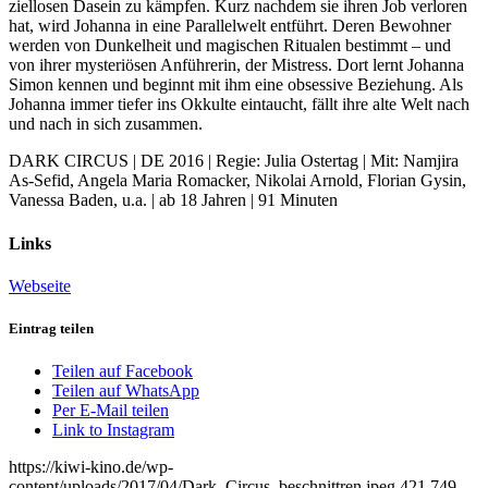
ziellosen Dasein zu kämpfen. Kurz nachdem sie ihren Job verloren
hat, wird Johanna in eine Parallelwelt entführt. Deren Bewohner
werden von Dunkelheit und magischen Ritualen bestimmt – und
von ihrer mysteriösen Anführerin, der Mistress. Dort lernt Johanna
Simon kennen und beginnt mit ihm eine obsessive Beziehung. Als
Johanna immer tiefer ins Okkulte eintaucht, fällt ihre alte Welt nach
und nach in sich zusammen.
DARK CIRCUS | DE 2016 | Regie: Julia Ostertag | Mit: Namjira
As-Sefid, Angela Maria Romacker, Nikolai Arnold, Florian Gysin,
Vanessa Baden, u.a. | ab 18 Jahren | 91 Minuten
Links
Webseite
Eintrag teilen
Teilen auf Facebook
Teilen auf WhatsApp
Per E-Mail teilen
Link to Instagram
https://kiwi-kino.de/wp-
content/uploads/2017/04/Dark_Circus_beschnittren.jpeg
421
749