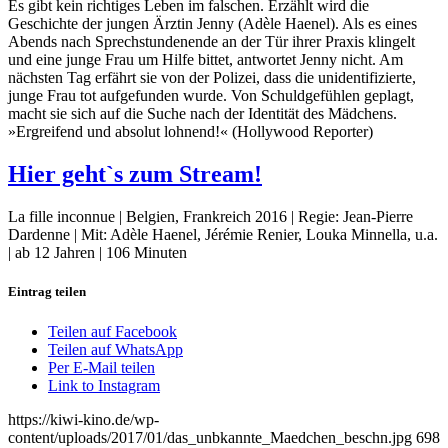
Es gibt kein richtiges Leben im falschen. Erzählt wird die
Geschichte der jungen Ärztin Jenny (Adèle Haenel). Als es eines
Abends nach Sprechstundenende an der Tür ihrer Praxis klingelt
und eine junge Frau um Hilfe bittet, antwortet Jenny nicht. Am
nächsten Tag erfährt sie von der Polizei, dass die unidentifizierte,
junge Frau tot aufgefunden wurde. Von Schuldgefühlen geplagt,
macht sie sich auf die Suche nach der Identität des Mädchens.
»Ergreifend und absolut lohnend!« (Hollywood Reporter)
Hier geht`s zum Stream!
La fille inconnue | Belgien, Frankreich 2016 | Regie: Jean-Pierre
Dardenne | Mit: Adèle Haenel, Jérémie Renier, Louka Minnella, u.a.
| ab 12 Jahren | 106 Minuten
Eintrag teilen
Teilen auf Facebook
Teilen auf WhatsApp
Per E-Mail teilen
Link to Instagram
https://kiwi-kino.de/wp-
content/uploads/2017/01/das_unbkannte_Maedchen_beschn.jpg
698