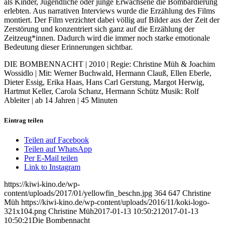
als Kinder, Jugendliche oder junge Erwachsene die Bombardierung
erlebten. Aus narrativen Interviews wurde die Erzählung des Films
montiert. Der Film verzichtet dabei völlig auf Bilder aus der Zeit der
Zerstörung und konzentriert sich ganz auf die Erzählung der
Zeitzeug*innen. Dadurch wird die immer noch starke emotionale
Bedeutung dieser Erinnerungen sichtbar.
DIE BOMBENNACHT | 2010 | Regie: Christine Müh & Joachim
Wossidlo | Mit: Werner Buchwald, Hermann Clauß, Ellen Eberle,
Dieter Essig, Erika Haas, Hans Carl Gerstung, Margot Herwig,
Hartmut Keller, Carola Schanz, Hermann Schütz Musik: Rolf
Ableiter | ab 14 Jahren | 45 Minuten
Eintrag teilen
Teilen auf Facebook
Teilen auf WhatsApp
Per E-Mail teilen
Link to Instagram
https://kiwi-kino.de/wp-
content/uploads/2017/01/yellowfin_beschn.jpg
364
647
Christine
Müh
https://kiwi-kino.de/wp-content/uploads/2016/11/koki-logo-
321x104.png
Christine Müh
2017-01-13 10:50:21
2017-01-13
10:50:21
Die Bombennacht