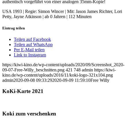
authentisch vorgeführt von einer analogen 35mm-Kopie!
USA 1993 | Regie: Simon Wincer | Mit: Jason James Richter, Lori
Petty, Jayne Atkinson | ab 0 Jahren | 112 Minuten
Eintrag teilen
Teilen auf Facebook
Teilen auf WhatsApp
Per E-Mail teilen
Link to Instagram
https://kiwi-kino.de/wp-content/uploads/2020/09/Screenshot_2020-
09-07-Free-Willy_beschnitten.png
421
748
admin
https://kiwi-
kino.de/wp-content/uploads/2016/11/koki-logo-321x104.png
admin
2020-09-08 09:33:29
2020-09-09 11:59:10
Free Willy
KoKi-Karte 2021
Koki zum verschenken