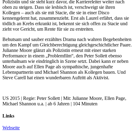
Polizistin und sie steht kurz davor, die Karriereleiter weiter nach
oben zu steigen. Dass sie lesbisch ist, verschweigt sie ihren
Kollegen – auch als sie mit Stacie, die sie in einer Disco
kennengelernt hat, zusammenzieht. Erst als Laurel erfährt, dass sie
tödlich an Krebs erkrankt ist, bekennt sie sich offen zu Stacie und
zieht vor Gericht, um Rente für sie zu erstreiten.
Behutsam und sauber erzähltes Drama nach wahren Begebenheiten
um den Kampf um Gleichberechtigung gleichgeschichtlicher Paare.
Julianne Moore glänzt als Polizistin erneut mit einer starken
Performance in einem „Problemfilm“, den Peter Sollett ebenso
unterhaltsam wie eindringlich in Szene setzt. Dabei kann er neben
Moore auch auf Ellen Page als sympathische, jungenhafte
Lebenspartnerin und Michael Shannon als Kollegen bauen. Und
Steve Carell hat einen wunderbaren Auftritt als Aktivist.
US 2015 | Regie: Peter Sollett | Mit: Julianne Moore, Ellen Page,
Michael Shannon u.a. | ab 6 Jahren | 104 Minuten
Links
Webseite