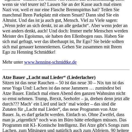
wenn sie viel teurer ist? Lassen Sie an der Kasse auch mal einen
Nazi vor, weil er nur eine Flasche Brennspiritus hat? Teilen Sie
manchmal Ihren Parkplatz mit einem Smart? Dann sind Sie ein
Altruist. Und das ist ja auch gut, Mensch. Viel zu Viele sagen:
„Wenn jeder an sich denkt, ist an alle gedacht“. Aber wenn jeder an
wen anders denkt, auch! Und doch: Immer mehr Menschen werden
Meister des Egoismus, sie haben den Ellenbogen raus. Haben Sie
sich mal gefragt, wer das überhaupt ist, Ihr Ego? Sie beide sollten
sich mal genauer kennenlernen. Gehen Sie zusammen mit Ihrem
Ego zu Henning Schmidtke!
Mehr unter
www.henning-schmidtke.de
Atze Bauer „Lacht mal Lieder“ (Liederlacher)
Sitzen ist das neue Rauchen – 50 ist das neue 30 – Nix tun ist das
neue Yoga Und: Lachen ist das neue Jammern … zumindest bei
Atze Bauer. Einfach mal einen Abend den ganzen Wahnsinn nicht
so ernst nehmen. Trump, Brexit, Seehofer – ja, drehen denn jetzt alle
durch??? Mach‘ ein Lied und lach‘ mal wieder – das sind die
Zutaten für „Lacht mal Lieder“, das neue Programm von Atze
Bauer. Ja, es darf gelacht werden. Einfach so. Ohne Zweifel, dass
man ja „eigentlich“ noch was im Büro hätte erledigen müssen. Das
Programm mit KI- Komische Intelligenz. Bei Atze gibt’s Songs zum
Lachen, zum Mitsingen und natürlich auch zum Abfeiern. 90 heitere