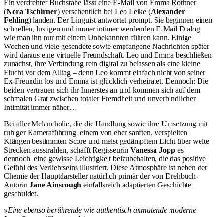
Ein verdrehter Buchstabe lässt eine E-Mail von Emma Rothner
(
Nora Tschirner
) versehentlich bei Leo Leike (
Alexander
Fehling
) landen. Der Linguist antwortet prompt. Sie beginnen einen
schnellen, lustigen und immer intimer werdenden E-Mail Dialog,
wie man ihn nur mit einem Unbekannten führen kann. Einige
Wochen und viele gesendete sowie empfangene Nachrichten später
wird daraus eine virtuelle Freundschaft. Leo und Emma beschließen
zunächst, ihre Verbindung rein digital zu belassen als eine kleine
Flucht vor dem Alltag – denn Leo kommt einfach nicht von seiner
Ex-Freundin los und Emma ist glücklich verheiratet. Dennoch: Die
beiden vertrauen sich ihr Innerstes an und kommen sich auf dem
schmalen Grat zwischen totaler Fremdheit und unverbindlicher
Intimität immer näher…
Bei aller Melancholie, die die Handlung sowie ihre Umsetzung mit
ruhiger Kameraführung, einem von eher sanften, verspielten
Klängen bestimmten Score und meist gedämpftem Licht über weite
Strecken ausstrahlen, schafft Regisseurin
Vanessa Jopp
es
dennoch, eine gewisse Leichtigkeit beizubehalten, die das positive
Gefühl des Verliebtseins illustriert. Diese Atmosphäre ist neben der
Chemie der Hauptdarsteller natürlich primär der von Drehbuch-
Autorin
Jane Ainscough
einfallsreich adaptierten Geschichte
geschuldet.
»Eine ebenso berührende wie authentisch anmutende moderne