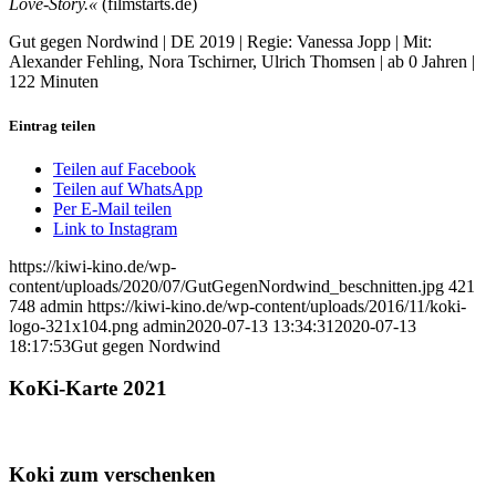
Love-Story.«
(filmstarts.de)
Gut gegen Nordwind | DE 2019 | Regie: Vanessa Jopp | Mit:
Alexander Fehling, Nora Tschirner, Ulrich Thomsen | ab 0 Jahren |
122 Minuten
Eintrag teilen
Teilen auf Facebook
Teilen auf WhatsApp
Per E-Mail teilen
Link to Instagram
https://kiwi-kino.de/wp-
content/uploads/2020/07/GutGegenNordwind_beschnitten.jpg
421
748
admin
https://kiwi-kino.de/wp-content/uploads/2016/11/koki-
logo-321x104.png
admin
2020-07-13 13:34:31
2020-07-13
18:17:53
Gut gegen Nordwind
KoKi-Karte 2021
Koki zum verschenken