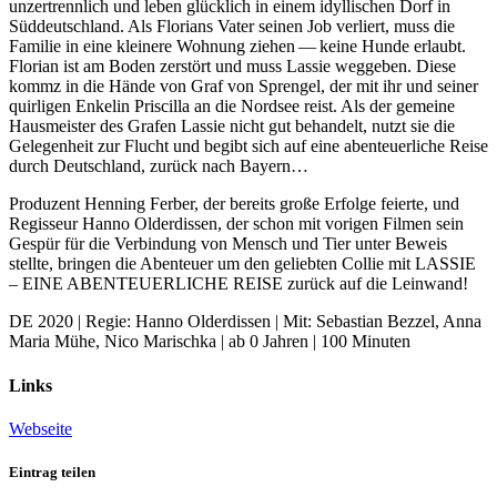
unzertrennlich und leben glücklich in einem idyllischen Dorf in
Süddeutschland. Als Florians Vater seinen Job verliert, muss die
Familie in eine kleinere Wohnung ziehen — keine Hunde erlaubt.
Florian ist am Boden zerstört und muss Lassie weggeben. Diese
kommz in die Hände von Graf von Sprengel, der mit ihr und seiner
quirligen Enkelin Priscilla an die Nordsee reist. Als der gemeine
Hausmeister des Grafen Lassie nicht gut behandelt, nutzt sie die
Gelegenheit zur Flucht und begibt sich auf eine abenteuerliche Reise
durch Deutschland, zurück nach Bayern…
Produzent Henning Ferber, der bereits große Erfolge feierte, und
Regisseur Hanno Olderdissen, der schon mit vorigen Filmen sein
Gespür für die Verbindung von Mensch und Tier unter Beweis
stellte, bringen die Abenteuer um den geliebten Collie mit LASSIE
– EINE ABENTEUERLICHE REISE zurück auf die Leinwand!
DE 2020 | Regie: Hanno Olderdissen | Mit: Sebastian Bezzel, Anna
Maria Mühe, Nico Marischka | ab 0 Jahren | 100 Minuten
Links
Webseite
Eintrag teilen