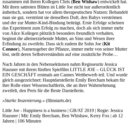
zusammen mit ihrem Kollegen Chris (
Ben Wishaw
) entwickelt hat.
Mit ihren sattroten Blüten ist Little Joe nicht nur außerordentlich
ästhetisch, sondern hat vor allem therapeutischen Nutzen: Behandelt
man sie gut, verströmt sie denselben Duft, den Babys verströmen
und der zur Mutter-Kind-Bindung beiträgt. Erste Erfolge scheinen
das Experiment zum Erfolg zu machen, doch als sich immer mehr
von Alice Kollegen plötzlich besonders freundlich verhalten,
beginnt die alleinerziehende Mutter, an Sinn und Wesen ihrer
Erfindung zu zweifeln. Dass sich zudem ihr Sohn Joe (
Kit
Connor
), Namensgeber der Pflanze, immer mehr von seiner Mutter
löst, stellt deren Selbstverständnis auf eine zusätzliche Probe…
Nach Jahren in den Nebensektionen nahm Regisseurin Jessica
Hausner mit ihrem fünften Spielfilm LITTLE JOE – GLÜCK IST
EIN GESCHÄFT erstmals am Cannes Wettbewerb teil. Und wurde
gleich ausgezeichnet: Hauptdarstellerin Emily Beecham bekam für
ihre Rolle einer Wissenschaftlerin, die an ihrer Wahrnehmung
zweifelt, den Preis für die Beste Darstellerin.
»Starke Inszenierung.«
(filmstarts.de)
Little Joe - Happiness is a business | GB/AT 2019 | Regie: Jessica
Hausner | Mit: Emily Beecham, Ben Whishaw, Kerry Fox | ab 12
Jahren | 106 Minuten