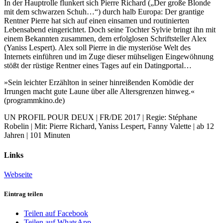
In der Hauptrolle flunkert sich Pierre Richard („Der große Blonde
mit dem schwarzen Schuh…“) durch halb Europa: Der grantige
Rentner Pierre hat sich auf einen einsamen und routinierten
Lebensabend eingerichtet. Doch seine Tochter Sylvie bringt ihn mit
einem Bekannten zusammen, dem erfolglosen Schriftsteller Alex
(Yaniss Lespert). Alex soll Pierre in die mysteriöse Welt des
Internets einführen und im Zuge dieser mühseligen Eingewöhnung
stößt der rüstige Rentner eines Tages auf ein Datingportal…
»Sein leichter Erzählton in seiner hinreißenden Komödie der
Irrungen macht gute Laune über alle Altersgrenzen hinweg.«
(programmkino.de)
UN PROFIL POUR DEUX | FR/DE 2017 | Regie: Stéphane
Robelin | Mit: Pierre Richard, Yaniss Lespert, Fanny Valette | ab 12
Jahren | 101 Minuten
Links
Webseite
Eintrag teilen
Teilen auf Facebook
Teilen auf WhatsApp