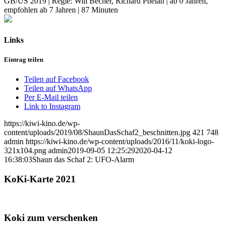
GB/US 2019 | Regie: Will Becher, Richard Phelan | ab 0 Jahren,
empfohlen ab 7 Jahren | 87 Minuten
Links
Eintrag teilen
Teilen auf Facebook
Teilen auf WhatsApp
Per E-Mail teilen
Link to Instagram
https://kiwi-kino.de/wp-
content/uploads/2019/08/ShaunDasSchaf2_beschnitten.jpg
421
748
admin
https://kiwi-kino.de/wp-content/uploads/2016/11/koki-logo-
321x104.png
admin
2019-09-05 12:25:29
2020-04-12
16:38:03
Shaun das Schaf 2: UFO-Alarm
KoKi-Karte 2021
Koki zum verschenken