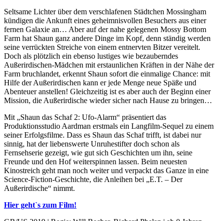
Seltsame Lichter über dem verschlafenen Städtchen Mossingham
kündigen die Ankunft eines geheimnisvollen Besuchers aus einer
fernen Galaxie an… Aber auf der nahe gelegenen Mossy Bottom
Farm hat Shaun ganz andere Dinge im Kopf, denn ständig werden
seine verrückten Streiche von einem entnervten Bitzer vereitelt.
Doch als plötzlich ein ebenso lustiges wie bezauberndes
Außerirdischen-Mädchen mit erstaunlichen Kräften in der Nähe der
Farm bruchlandet, erkennt Shaun sofort die einmalige Chance: mit
Hilfe der Außerirdischen kann er jede Menge neue Späße und
Abenteuer anstellen! Gleichzeitig ist es aber auch der Beginn einer
Mission, die Außerirdische wieder sicher nach Hause zu bringen…
Mit „Shaun das Schaf 2: Ufo-Alarm“ präsentiert das
Produktionsstudio Aardman erstmals ein Langfilm-Sequel zu einem
seiner Erfolgsfilme. Dass es Shaun das Schaf trifft, ist dabei nur
sinnig, hat der liebenswerte Unruhestifter doch schon als
Fernsehserie gezeigt, wie gut sich Geschichten um ihn, seine
Freunde und den Hof weiterspinnen lassen. Beim neuesten
Kinostreich geht man noch weiter und verpackt das Ganze in eine
Science-Fiction-Geschichte, die Anleihen bei „E.T. – Der
Außerirdische“ nimmt.
Hier geht`s zum Film!