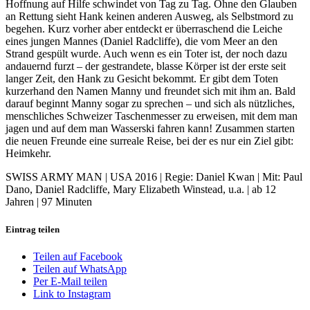
Hoffnung auf Hilfe schwindet von Tag zu Tag. Ohne den Glauben
an Rettung sieht Hank keinen anderen Ausweg, als Selbstmord zu
begehen. Kurz vorher aber entdeckt er überraschend die Leiche
eines jungen Mannes (Daniel Radcliffe), die vom Meer an den
Strand gespült wurde. Auch wenn es ein Toter ist, der noch dazu
andauernd furzt – der gestrandete, blasse Körper ist der erste seit
langer Zeit, den Hank zu Gesicht bekommt. Er gibt dem Toten
kurzerhand den Namen Manny und freundet sich mit ihm an. Bald
darauf beginnt Manny sogar zu sprechen – und sich als nützliches,
menschliches Schweizer Taschenmesser zu erweisen, mit dem man
jagen und auf dem man Wasserski fahren kann! Zusammen starten
die neuen Freunde eine surreale Reise, bei der es nur ein Ziel gibt:
Heimkehr.
SWISS ARMY MAN | USA 2016 | Regie: Daniel Kwan | Mit: Paul
Dano, Daniel Radcliffe, Mary Elizabeth Winstead, u.a. | ab 12
Jahren | 97 Minuten
Eintrag teilen
Teilen auf Facebook
Teilen auf WhatsApp
Per E-Mail teilen
Link to Instagram