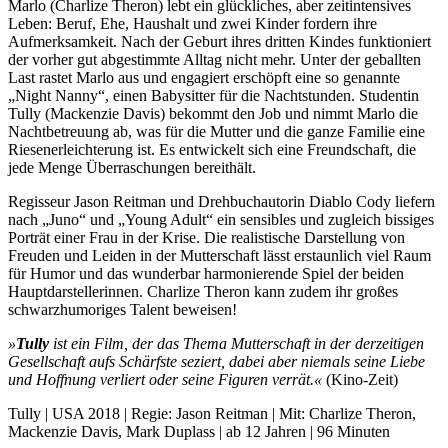
Marlo (Charlize Theron) lebt ein glückliches, aber zeitintensives
Leben: Beruf, Ehe, Haushalt und zwei Kinder fordern ihre
Aufmerksamkeit. Nach der Geburt ihres dritten Kindes funktioniert
der vorher gut abgestimmte Alltag nicht mehr. Unter der geballten
Last rastet Marlo aus und engagiert erschöpft eine so genannte
„Night Nanny“, einen Babysitter für die Nachtstunden. Studentin
Tully (Mackenzie Davis) bekommt den Job und nimmt Marlo die
Nachtbetreuung ab, was für die Mutter und die ganze Familie eine
Riesenerleichterung ist. Es entwickelt sich eine Freundschaft, die
jede Menge Überraschungen bereithält.
Regisseur Jason Reitman und Drehbuchautorin Diablo Cody liefern
nach „Juno“ und „Young Adult“ ein sensibles und zugleich bissiges
Porträt einer Frau in der Krise. Die realistische Darstellung von
Freuden und Leiden in der Mutterschaft lässt erstaunlich viel Raum
für Humor und das wunderbar harmonierende Spiel der beiden
Hauptdarstellerinnen. Charlize Theron kann zudem ihr großes
schwarzhumoriges Talent beweisen!
»
Tully
ist ein Film, der das Thema Mutterschaft in der derzeitigen
Gesellschaft aufs Schärfste seziert, dabei aber niemals seine Liebe
und Hoffnung verliert oder seine Figuren verrät.«
(Kino-Zeit)
Tully | USA 2018 | Regie: Jason Reitman | Mit: Charlize Theron,
Mackenzie Davis, Mark Duplass | ab 12 Jahren | 96 Minuten