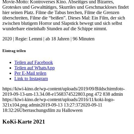
Movie-Motto: Kontroverses Kino. Abseitiges und Bizarres,
Groteskes und Gewalttätiges, Skurriles und Geschmackloses findet
hier seinen Platz. Filme die Tabus brechen, Filme die Grenzen
überschreiten, Filme die “beißen”. Dieses Mal: Ein Film, der sich
zwischen blutigem Horror und Slapstick bewegt und sich selbst
wunderbare eineinhalb Stunden auf die Schippe nimmt.
2020 | Regie: Lemmi | ab 18 Jahren | 96 Minuten
Eintrag teilen
Teilen auf Facebook
Teilen auf WhatsApp
Per E-Mail teilen
Link to Instagram
https://kiwi-kino.de/wp-content/uploads/2019/09/Bildschirmfoto-
2019-09-13-um-13.34.08-e1568374522803.png
472
838
admin
https://kiwi-kino.de/wp-content/uploads/2016/11/koki-logo-
321x104.png
admin
2019-09-13 13:27:37
2020-09-11
18:32:26
Überraschungsfilm zu Halloween
KoKi-Karte 2021