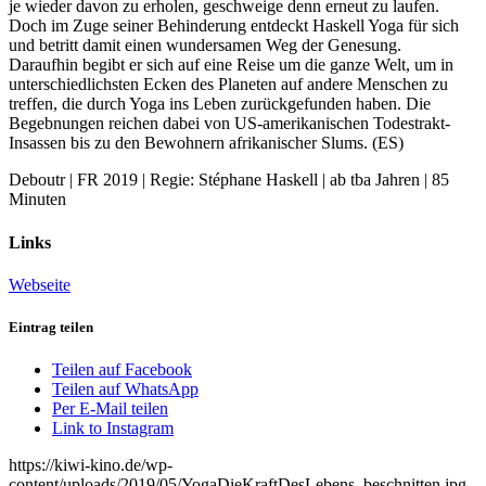
je wieder davon zu erholen, geschweige denn erneut zu laufen.
Doch im Zuge seiner Behinderung entdeckt Haskell Yoga für sich
und betritt damit einen wundersamen Weg der Genesung.
Daraufhin begibt er sich auf eine Reise um die ganze Welt, um in
unterschiedlichsten Ecken des Planeten auf andere Menschen zu
treffen, die durch Yoga ins Leben zurückgefunden haben. Die
Begebnungen reichen dabei von US-amerikanischen Todestrakt-
Insassen bis zu den Bewohnern afrikanischer Slums. (ES)
Deboutr | FR 2019 | Regie: Stéphane Haskell | ab tba Jahren | 85
Minuten
Links
Webseite
Eintrag teilen
Teilen auf Facebook
Teilen auf WhatsApp
Per E-Mail teilen
Link to Instagram
https://kiwi-kino.de/wp-
content/uploads/2019/05/YogaDieKraftDesLebens_beschnitten.jpg