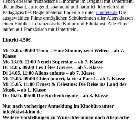
sieben erlesene französische Kinofilme im Original mit Untertiteln,
die amüsant, aufregend, spannend und natürlich lehrreich sind.
Pädagogisches Begleitmaterial finden Sie unter
cinefete.de
Die
ausgewählten Filme ermöglichen Schüler:innen aller Altersklassen
einen Einblick in französische Kultur und Filmkunst. Alle Filme
laufen auf Französisch mit Untertiteln.
Eintritt 4,50€
Mi 13.05. 09:00 Tenor – Eine Stimme, zwei Welten – ab 7.
Klasse
Mo 13.05. 11:00 Neneh Superstar – ab 7. Klasse
Di 14.05. 09:00 Les Têtes Givrées – ab 7. Klasse
Di 14.05. 11:00 Allons enfants – ab 7. Klasse
Mi 15.05. 09:00 Chien pourri, la vie à Paris! – ab 1. Klasse
Mi 15.05. 11:00 Ernest & Célestine: Die Reise ins Land der
Musik – ab 1. Klasse
Do 16.05. 09:00 Die Küchenbrigade – ab 8. Klasse
Nur nach vorheriger Anmeldung im Kinobüro unter
info@kiwi-kino.de
Weitere Vorstellungen zu Wunschterminen nach Absprache
Veranstalter: KIWI – Kino in Wildbad | Forum König-Karls-Bad |