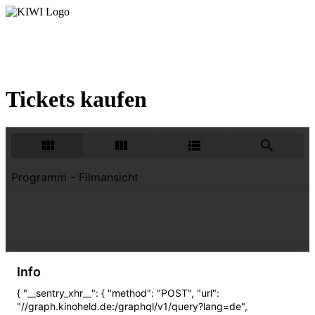
START
|
MONATSÜBERSICHT
|
ALLE FILME
|
DAS
KINO
|
KINDERGEBURTSTAGE
|
SCHULKINO
|
FÖRDERKREIS
|
KONTAKT
Tickets kaufen